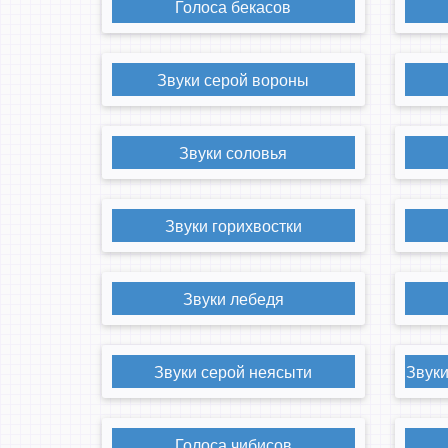
Голоса бекасов
Звуки серой вороны
Звуки соловья
Звуки горихвостки
Звуки лебедя
Звуки серой неясыти
Звук
Голоса чибисов