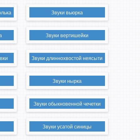
олька
Звуки вьюрка
а
Звуки вертишейки
авки
Звуки длиннохвостой неясыти
Звуки нырка
Звуки обыкновенной чечетки
Звуки усатой синицы