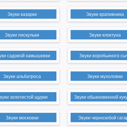
Звуки казарки
Звуки крапивника
Звуки пискульки
Звуки клоктуна
уки садовой камышевки
Звуки воробьиного сы
Звуки альбатроса
Звуки мухоловки
вуки золотистой щурки
Звуки обыкновенной кук
Звуки московки
Звуки чернозобой гаг