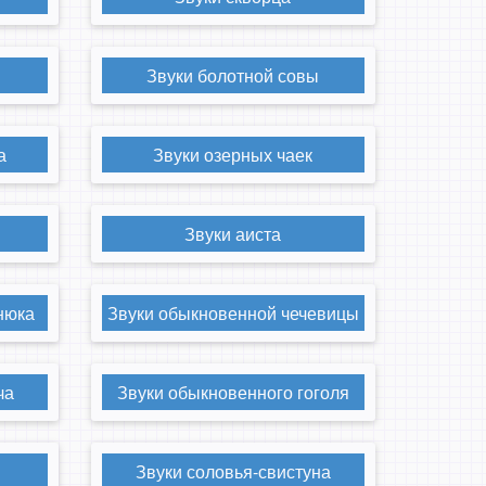
Звуки болотной совы
а
Звуки озерных чаек
Звуки аиста
нюка
Звуки обыкновенной чечевицы
ча
Звуки обыкновенного гоголя
Звуки соловья-свистуна