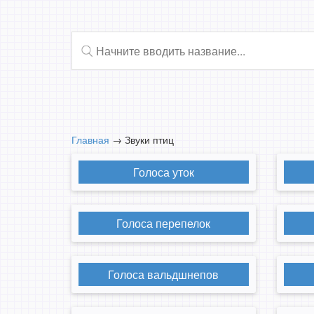
Главная
→
Звуки птиц
Голоса уток
Голоса перепелок
Голоса вальдшнепов