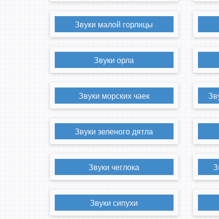
Звуки малой горлицы
Звуки орла
Звуки морских чаек
Зв
Звуки зеленого дятла
Звуки чеглока
З
Звуки сипухи