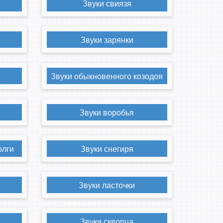
Звуки свиязя
Звуки зарянки
Звуки обыкновенного козодоя
Звуки воробья
олги
Звуки снегиря
Звуки ласточки
Звуки скворца