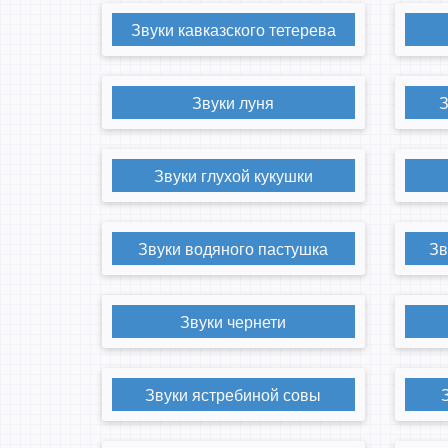
Звуки кавказского тетерева
Звуки луня
З
Звуки глухой кукушки
Звуки водяного пастушка
Зв
Звуки чернети
Звуки ястребиной совы