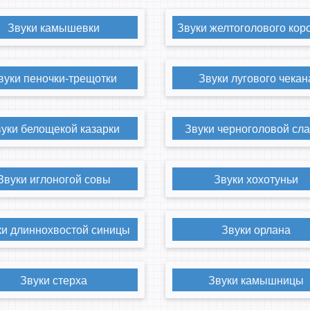
Звуки камышевки
Звуки желтоголового кор
вуки пеночки-трещотки
Звуки лугового чекан
уки белощекой казарки
Звуки черноголовой сл
Звуки иглоногой совы
Звуки хохотуньи
ки длиннохвостой синицы
Звуки орлана
Звуки стерха
Звуки камышницы