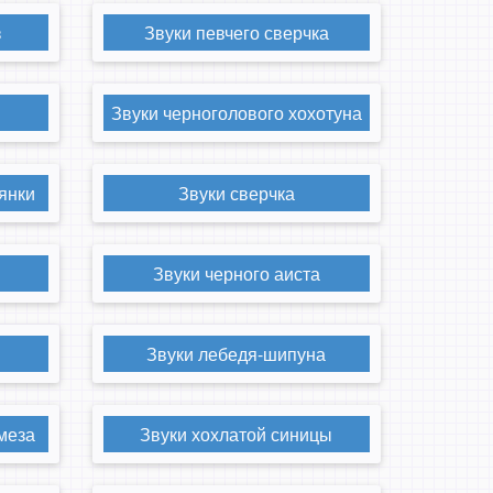
з
Звуки певчего сверчка
Звуки черноголового хохотуна
янки
Звуки сверчка
Звуки черного аиста
Звуки лебедя-шипуна
меза
Звуки хохлатой синицы