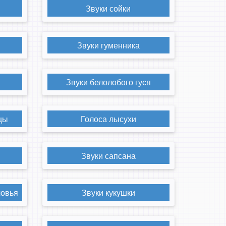
Звуки сойки
Звуки гуменника
Звуки белолобого гуся
цы
Голоса лысухи
Звуки сапсана
ловья
Звуки кукушки