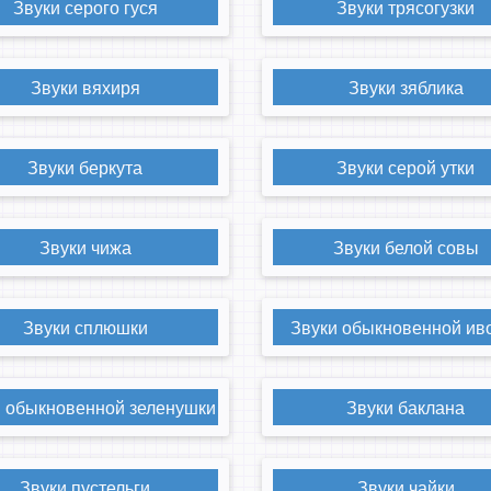
Звуки серого гуся
Звуки трясогузки
Звуки вяхиря
Звуки зяблика
Звуки беркута
Звуки серой утки
Звуки чижа
Звуки белой совы
Звуки сплюшки
Звуки обыкновенной ив
и обыкновенной зеленушки
Звуки баклана
Звуки пустельги
Звуки чайки