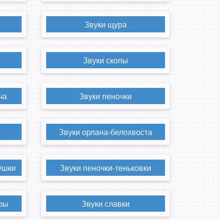
Звуки щура
Звуки скопы
ча
Звуки пеночки
Звуки орлана-белохвоста
ушки
Звуки пеночки-теньковки
ары
Звуки славки