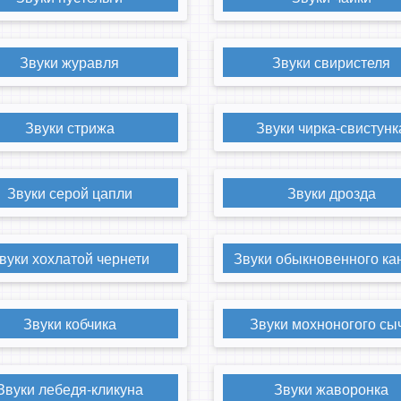
Звуки журавля
Звуки свиристеля
Звуки стрижа
Звуки чирка-свистунк
Звуки серой цапли
Звуки дрозда
вуки хохлатой чернети
Звуки обыкновенного ка
Звуки кобчика
Звуки мохноногого сы
Звуки лебедя-кликуна
Звуки жаворонка