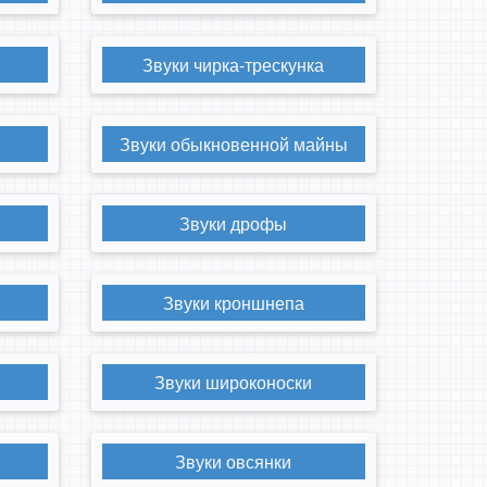
Звуки чирка-трескунка
Звуки обыкновенной майны
Звуки дрофы
Звуки кроншнепа
и
Звуки широконоски
Звуки овсянки