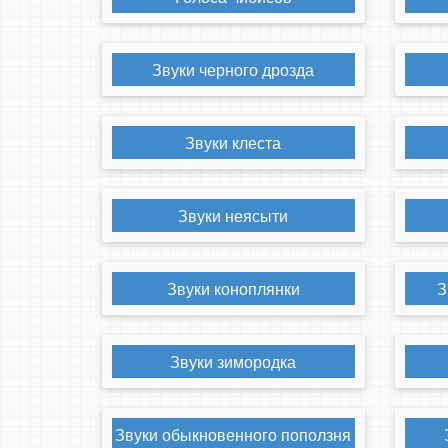
Звуки черного дрозда
Звуки клеста
Звуки неясыти
Звуки коноплянки
З
Звуки зимородка
Звуки обыкновенного поползня