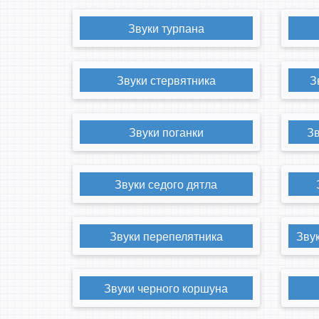
Звуки турпана
Звуки стервятника
З
Звуки поганки
Зв
Звуки седого дятла
Звуки перепелятника
Зву
Звуки черного коршуна