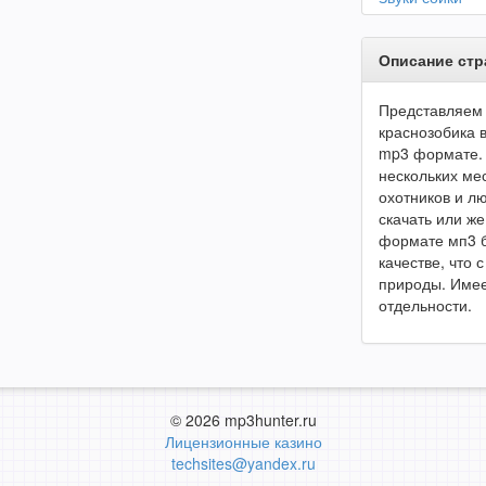
Описание ст
Представляем 
краснозобика 
mp3 формате. 
нескольких ме
охотников и л
скачать или же
формате мп3 б
качестве, что
природы. Имее
отдельности.
© 2026 mp3hunter.ru
Лицензионные казино
techsites@yandex.ru