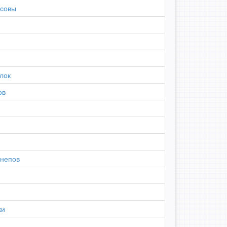
 совы
лок
ов
шнепов
ки