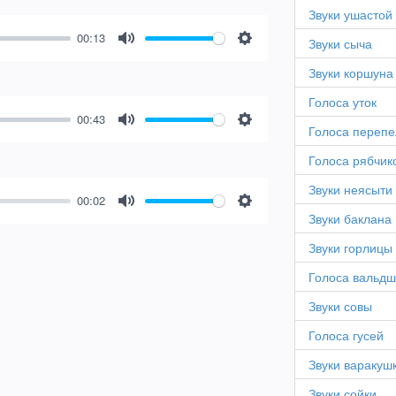
Звуки ушастой
00:13
Звуки сыча
Mute
Settings
Звуки коршуна
Голоса уток
00:43
Голоса перепе
Mute
Settings
Голоса рябчик
Звуки неясыти
00:02
Mute
Settings
Звуки баклана
Звуки горлицы
Голоса вальд
Звуки совы
Голоса гусей
Звуки варакуш
Звуки сойки