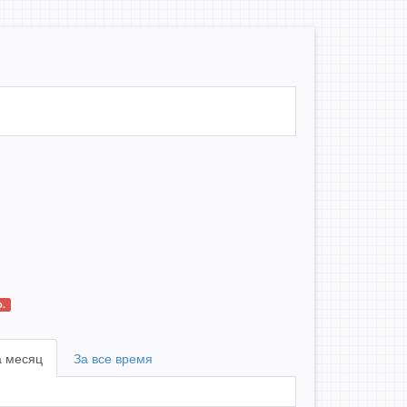
.
а месяц
За все время