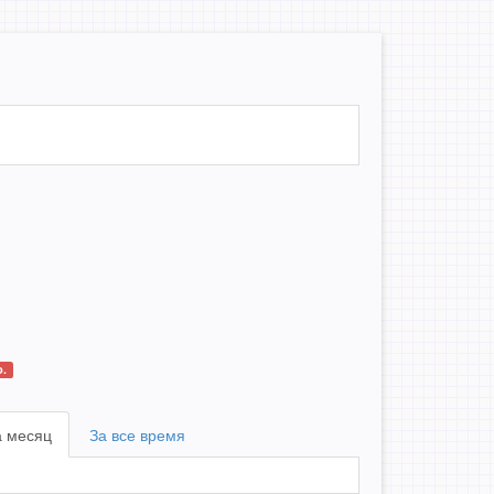
.
а месяц
За все время