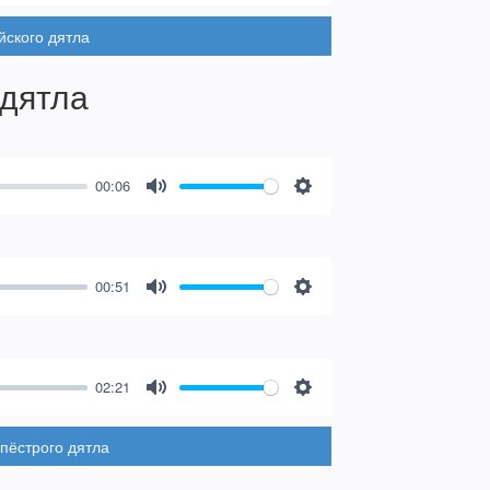
йского дятла
 дятла
00:06
Mute
Settings
00:51
Mute
Settings
02:21
Mute
Settings
пёстрого дятла