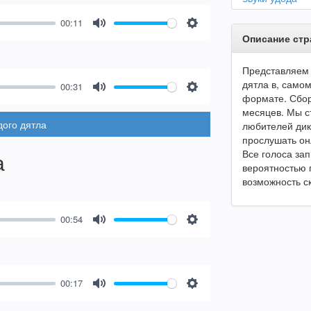
00:11
Mute
Settings
Описание ст
Представляем 
дятла в, само
00:31
формате. Сбор
Mute
Settings
месяцев. Мы с
дого дятла
любителей дик
прослушать он
Все голоса зап
а
вероятностью 
возможность с
00:54
Mute
Settings
00:17
Mute
Settings