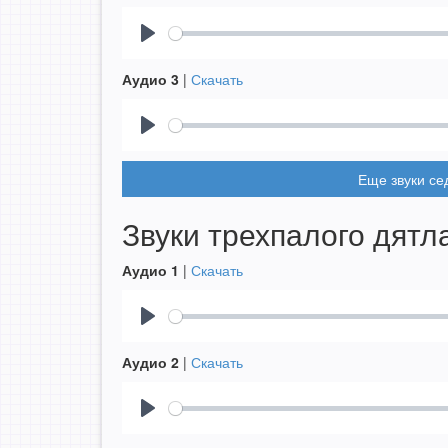
Play
Аудио 3
|
Скачать
Play
Еще звуки се
Звуки трехпалого дятл
Аудио 1
|
Скачать
Play
Аудио 2
|
Скачать
Play