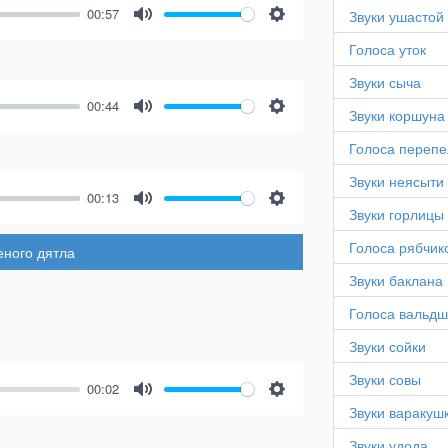
00:57
Звуки ушастой
Mute
Settings
Голоса уток
Звуки сыча
00:44
Звуки коршуна
Mute
Settings
Голоса перепе
Звуки неясыти
00:13
Звуки горлицы
Mute
Settings
Голоса рябчик
еного дятла
Звуки баклана
Голоса вальд
Звуки сойки
Звуки совы
00:02
Mute
Settings
Звуки варакуш
Звуки удода