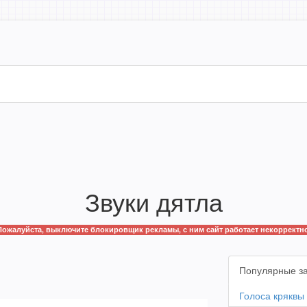
Звуки дятла
Пожалуйста, выключите блокировщик рекламы, с ним сайт работает некорректно
Популярные з
Голоса кряквы