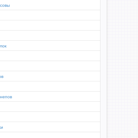
 совы
лок
ов
шнепов
ки