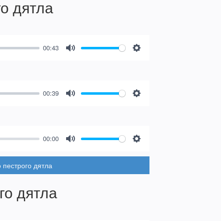
го дятла
00:43
Mute
Settings
00:39
Mute
Settings
00:00
Mute
Settings
 пестрого дятла
го дятла