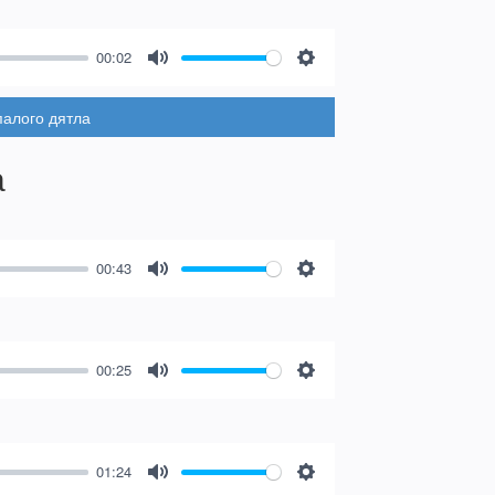
00:02
Mute
Settings
палого дятла
а
00:43
Mute
Settings
00:25
Mute
Settings
01:24
Mute
Settings