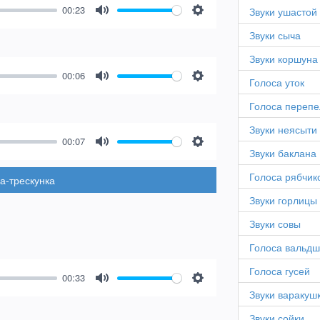
00:23
Звуки ушастой
Mute
Settings
Звуки сыча
Звуки коршуна
00:06
Голоса уток
Mute
Settings
Голоса перепе
Звуки неясыти
00:07
Звуки баклана
Mute
Settings
Голоса рябчик
а-трескунка
Звуки горлицы
Звуки совы
Голоса вальд
Голоса гусей
00:33
Mute
Settings
Звуки варакуш
Звуки сойки