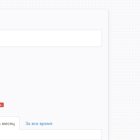
.
а месяц
За все время