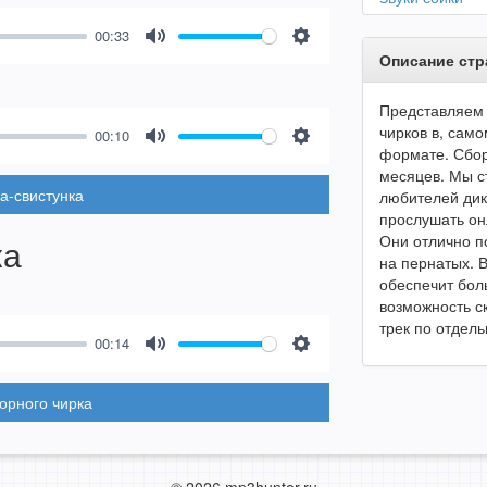
00:33
Mute
Settings
Описание ст
Представляем 
чирков в, сам
00:10
формате. Сбор
Mute
Settings
месяцев. Мы с
а-свистунка
любителей дик
прослушать он
Они отлично п
ка
на пернатых. В
обеспечит бол
возможность ск
трек по отдель
00:14
Mute
Settings
орного чирка