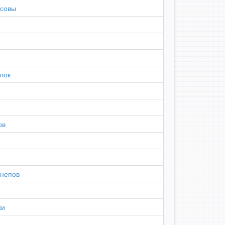
 совы
лок
ов
шнепов
ки