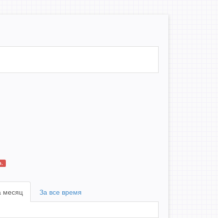
.
а месяц
За все время