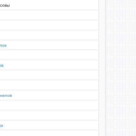
 совы
лок
ов
шнепов
ки