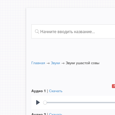
Главная
→
Звуки
→
Звуки ушастой совы
Аудио 1
|
Скачать
Play
Аудио 2
|
Скачать