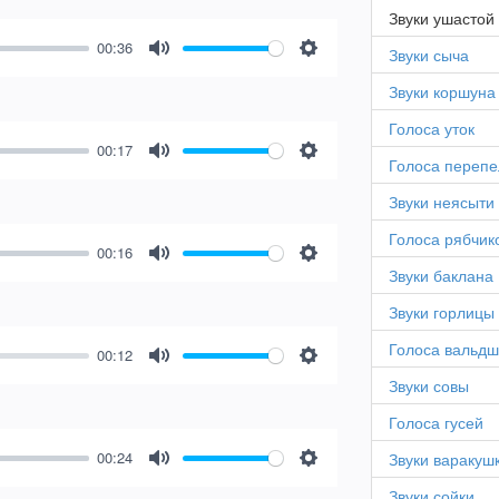
Звуки ушастой
00:36
Звуки сыча
Mute
Settings
Звуки коршуна
Голоса уток
00:17
Голоса перепе
Mute
Settings
Звуки неясыти
Голоса рябчик
00:16
Mute
Settings
Звуки баклана
Звуки горлицы
Голоса вальд
00:12
Mute
Settings
Звуки совы
Голоса гусей
00:24
Звуки варакуш
Mute
Settings
Звуки сойки