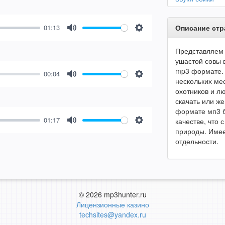
01:13
Описание ст
Mute
Settings
Представляем 
ушастой совы 
mp3 формате. 
00:04
нескольких ме
Mute
Settings
охотников и л
скачать или ж
формате мп3 б
01:17
качестве, что
Mute
Settings
природы. Имее
отдельности.
© 2026 mp3hunter.ru
Лицензионные казино
techsites@yandex.ru