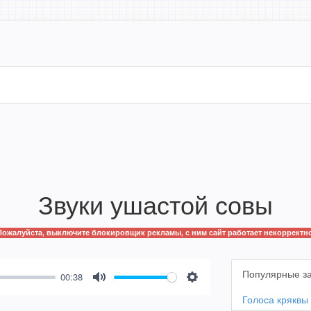
Звуки ушастой совы
Пожалуйста, выключите блокировщик рекламы, с ним сайт работает некорректно
Популярные з
00:38
Mute
Settings
Голоса кряквы