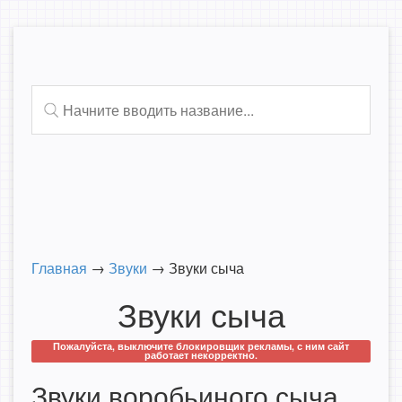
Главная
→
Звуки
→
Звуки сыча
Звуки сыча
Пожалуйста, выключите блокировщик рекламы, с ним сайт
работает некорректно.
Звуки воробьиного сыча