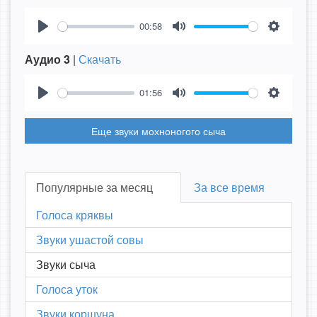
00:58
Play
Mute
Settings
Аудио 3
|
Скачать
01:56
Play
Mute
Settings
Еще звуки мохноногого сыча
Популярные за месяц
За все время
Голоса кряквы
Звуки ушастой совы
Звуки сыча
Голоса уток
Звуки коршуна