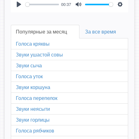
00:37
Play
Mute
Settings
Популярные за месяц
За все время
Голоса кряквы
Звуки ушастой совы
Звуки сыча
Голоса уток
Звуки коршуна
Голоса перепелок
Звуки неясыти
Звуки горлицы
Голоса рябчиков