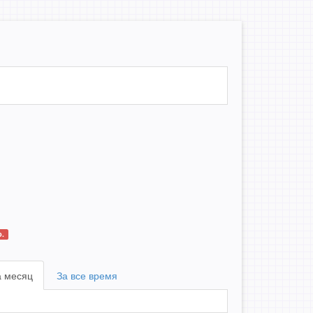
.
а месяц
За все время