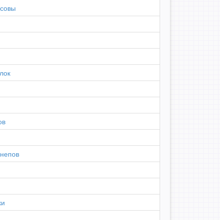
 совы
лок
ов
шнепов
ки