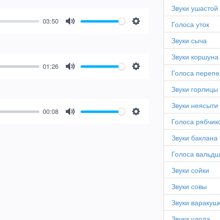
Звуки ушастой
03:50
Голоса уток
Mute
Settings
Звуки сыча
Звуки коршуна
01:26
Голоса перепе
Mute
Settings
Звуки горлицы
Звуки неясыти
00:08
Mute
Settings
Голоса рябчик
Звуки баклана
Голоса вальд
Звуки сойки
Звуки совы
Звуки варакуш
Звуки удода