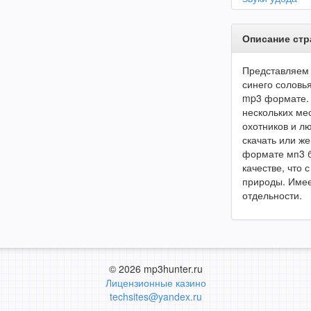
Описание ст
Представляем 
синего соловь
mp3 формате. 
нескольких ме
охотников и л
скачать или же
формате мп3 б
качестве, что
природы. Имее
отдельности.
© 2026 mp3hunter.ru
Лицензионные казино
techsites@yandex.ru