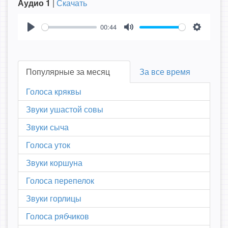
Аудио 1
|
Скачать
00:44
Play
Mute
Settings
Популярные за месяц
За все время
Голоса кряквы
Звуки ушастой совы
Звуки сыча
Голоса уток
Звуки коршуна
Голоса перепелок
Звуки горлицы
Голоса рябчиков