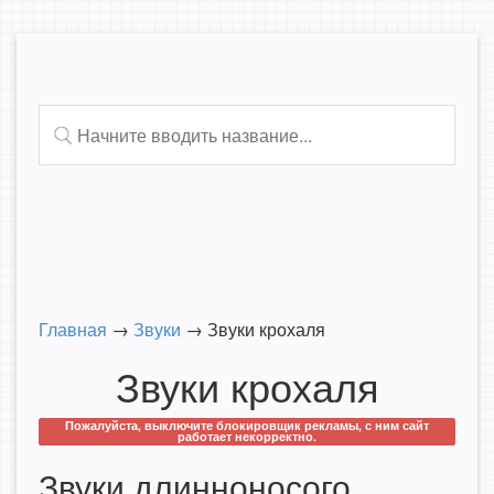
Главная
→
Звуки
→
Звуки крохаля
Звуки крохаля
Пожалуйста, выключите блокировщик рекламы, с ним сайт
работает некорректно.
Звуки длинноносого