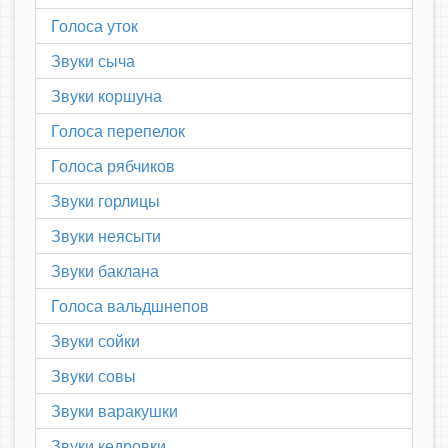
Голоса уток
Звуки сыча
Звуки коршуна
Голоса перепелок
Голоса рябчиков
Звуки горлицы
Звуки неясыти
Звуки баклана
Голоса вальдшнепов
Звуки сойки
Звуки совы
Звуки варакушки
Звуки кедровки