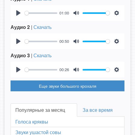
01:00
Play
Mute
Settings
Аудио 2
|
Скачать
00:50
Play
Mute
Settings
Аудио 3
|
Скачать
00:26
Play
Mute
Settings
Еще звуки большого крохаля
Популярные за месяц
За все время
Голоса кряквы
Звуки ушастой совы