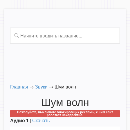
Главная
→
Звуки
→
Шум волн
Шум волн
Пожалуйста, выключите блокировщик рекламы, с ним сайт
работает некорректно.
Аудио 1
|
Скачать