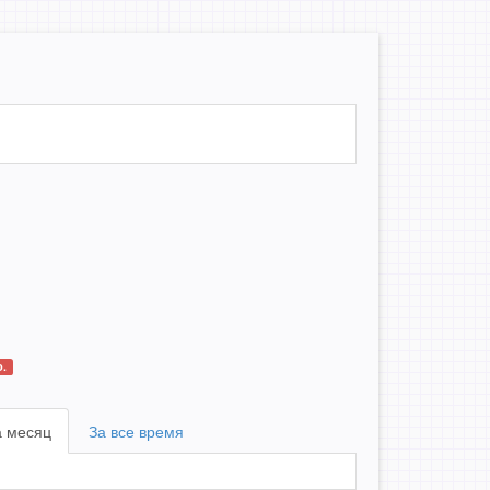
.
а месяц
За все время