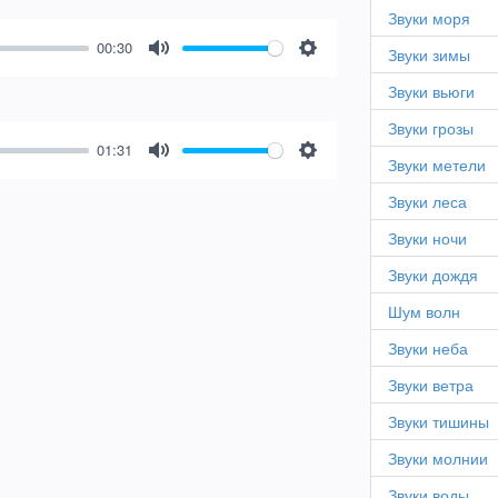
Звуки моря
00:30
Звуки зимы
Mute
Settings
Звуки вьюги
Звуки грозы
01:31
Звуки метели
Mute
Settings
Звуки леса
Звуки ночи
Звуки дождя
Шум волн
Звуки неба
Звуки ветра
Звуки тишины
Звуки молнии
Звуки воды