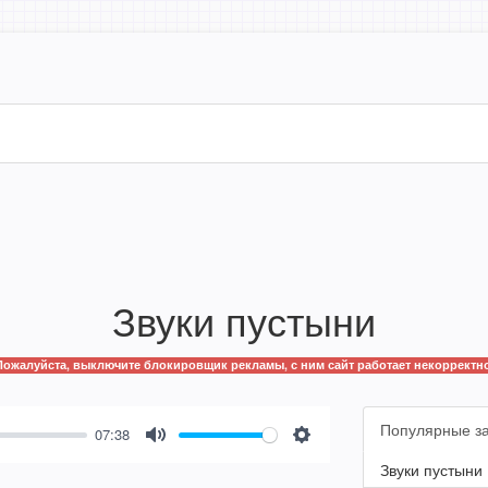
Звуки пустыни
Пожалуйста, выключите блокировщик рекламы, с ним сайт работает некорректно
Популярные з
07:38
Mute
Settings
Звуки пустыни